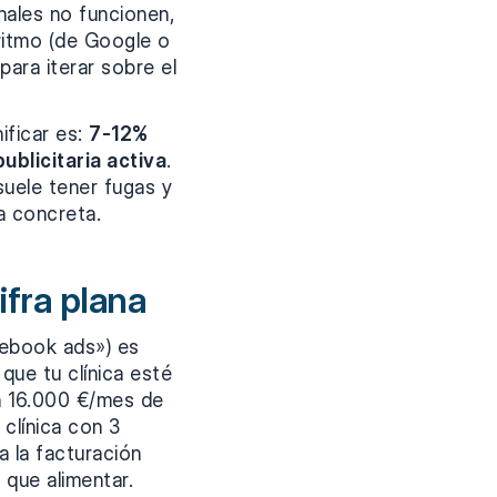
ales no funcionen,
ritmo (de Google o
ara iterar sobre el
nificar es:
7-12%
ublicitaria activa
.
suele tener fugas y
a concreta.
ifra plana
cebook ads») es
ue tu clínica esté
n 16.000 €/mes de
clínica con 3
 la facturación
 que alimentar.