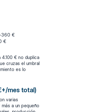
0-360 €
0 €
a 4.100 € no duplica
que cruzas el umbral
imiento es lo
€+/mes total)
on varias
 y más a un pequeño
nales, producción