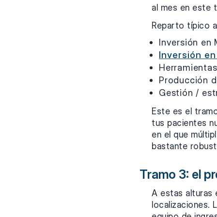
al mes en este 
Reparto típico 
Inversión en
Inversión e
Herramientas 
Producción d
Gestión / es
Este es el tramo
tus pacientes nu
en el que múltip
bastante robus
Tramo 3: el p
A estas alturas 
localizaciones.
equipo de ingre