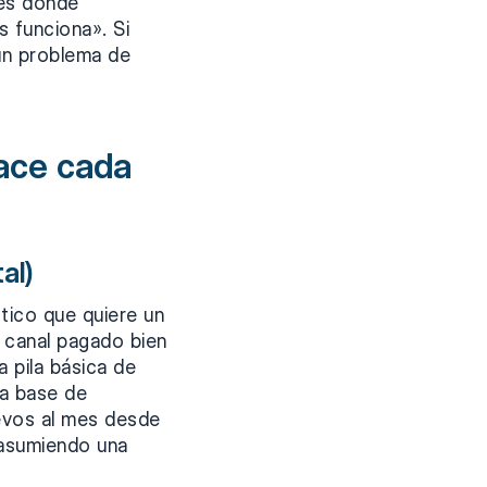
 es donde
s funciona». Si
un problema de
hace cada
al)
ctico que quiere un
n canal pagado bien
 pila básica de
ña base de
uevos al mes desde
 asumiendo una