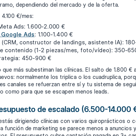
tramo, dependiendo del mercado y de la oferta.
a 4.100 €/mes:
 Meta Ads: 1.600-2.000 €
n Google Ads
: 1.100-1.400 €
(CRM, constructor de landings, asistente IA): 18
e contenido (1-2 piezas/mes, foto/vídeo): 350-65
trategia: 450-900 €
 que más subestiman las clínicas. El salto de 1.800 € 
evos: normalmente los triplica o los cuadruplica, por
les canales se refuerzan entre sí y tu sistema de segu
to como para que se escapen menos leads.
resupuesto de escalado (6.500-14.000 
estás dirigiendo clínicas con varios quiroprácticos o c
 La función de marketing se parece menos a anuncios
sos. El presupuesto cubre captación pagada en 3+ ca