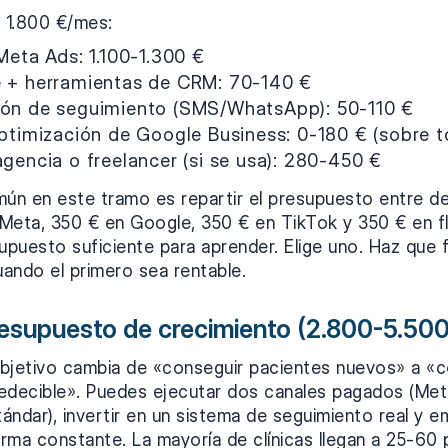
a 1.800 €/mes:
Meta Ads: 1.100-1.300 €
 + herramientas de CRM: 70-140 €
ón de seguimiento (SMS/WhatsApp): 50-110 €
optimización de Google Business: 0-180 € (sobre 
gencia o freelancer (si se usa): 280-450 €
mún en este tramo es repartir el presupuesto entre d
Meta, 350 € en Google, 350 € en TikTok y 350 € en fl
upuesto suficiente para aprender. Elige uno. Haz que 
ando el primero sea rentable.
resupuesto de crecimiento (2.800-5.500
 objetivo cambia de «conseguir pacientes nuevos» a «c
edecible». Puedes ejecutar dos canales pagados (Met
ndar), invertir en un sistema de seguimiento real y e
rma constante. La mayoría de clínicas llegan a 25-60