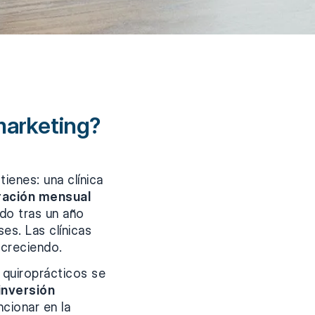
marketing?
tienes: una clínica
uración mensual
ndo tras un año
es. Las clínicas
 creciendo.
 quiroprácticos se
inversión
cionar en la