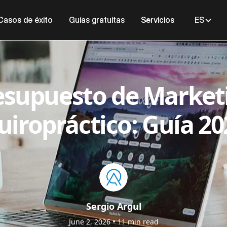
Casos de éxito
Guías gratuitas
Servicios
ES
esupuesto de Market
uiropráctico: Guía 20
Sergio Argul
•
June 2, 2026
11
min read