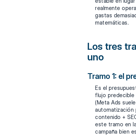
estable en luga
realmente operan
gastas demasiad
matemáticas.
Los tres t
uno
Tramo 1: el pr
Es el presupuest
flujo predecibl
(Meta Ads suele 
automatización 
contenido + SEO
este tramo en l
campaña bien es