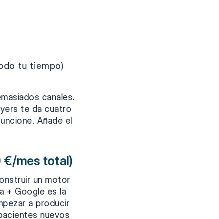
todo tu tiempo)
emasiados canales.
yers te da cuatro
funcione. Añade el
 €/mes total)
onstruir un motor
a + Google es la
mpezar a producir
 pacientes nuevos