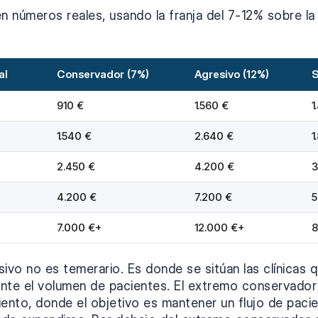
n números reales, usando la franja del 7-12% sobre la
al
Conservador (7%)
Agresivo (12%)
S
910 €
1.560 €
1
1.540 €
2.640 €
1
2.450 €
4.200 €
3
4.200 €
7.200 €
5
7.000 €+
12.000 €+
8
sivo no es temerario. Es donde se sitúan las clínicas
nte el volumen de pacientes. El extremo conservador 
nto, donde el objetivo es mantener un flujo de paci