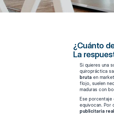
¿Cuánto de
La respues
Si quieres una s
quiropráctica s
bruta
en marketi
flojo, suelen ne
maduras con boc
Ese porcentaje 
equivocan. Por
publicitaria rea