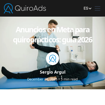
ES
Anuncios en Meta para
quiroprácticos: guía 2026
Sergio Argul
•
December 28, 2025
5
min read