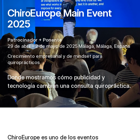
ChiroEurope Main Event
2025
Patrocinador + Ponente
·
29 de abril – 2 de mayo de 2025
·
Málaga
,
Málaga
,
España
Crecimiento empresarial y de mindset para
quiroprácticos
Donde mostramos cómo publicidad y
tecnología cambian una consulta quiropráctica.
ChiroEurope es uno de los eventos